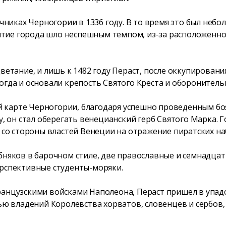
никах Черногории в 1336 году. В то время это был неб
итие города шло неспешным темпом, из-за расположенно
тание, и лишь к 1482 году Пераст, после оккупировани
Тогда и основали крепость Святого Креста и оборонител
й карте Черногории, благодаря успешно проведенным бо
ду, он стал оберегать венецианский герб Святого Марка. 
о стороны властей Венеции на отражение пиратских наб
обняков в барочном стиле, две православные и семнадцат
ерспективные студенты-моряки.
ранцузскими войсками Наполеона, Пераст пришел в упадо
тью владений Королевства хорватов, словенцев и сербов,