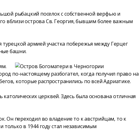
ольшой рыбацкий поселок с собственной верфью и
го вблизи острова Св. Георгия, бывшим более важным
я турецкой армией участка побережья между Герцег
ьные башни.
ям.
Город по-настоящему разбогател, когда получил право на
егов, которые распространились по всей Адриатике.
ь католических церквей. Здесь была основана отличная
к. Он переходил во владение то к австрийцам, то к
 и только в 1944 году стал независимым