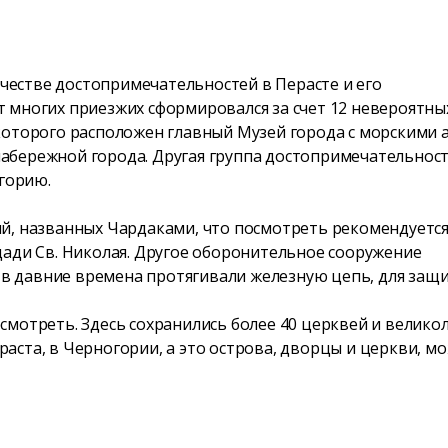
честве достопримечательностей в Перасте и его
 многих приезжих сформировался за счет 12 невероятных
 которого расположен главный Музей города с морскими 
абережной города. Другая группа достопримечательносте
горию.
ий, названных Чардаками, что посмотреть рекомендуетс
ди Св. Николая. Другое
оборонительное сооружение
е в давние времена протягивали железную цепь, для защи
смотреть. Здесь сохранились более 40 церквей и велико
аста, в Черногории, а это острова, дворцы и церкви, м