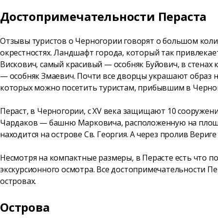
Достопримечательности Пераста
Отзывы туристов о Черногории говорят о большом коли
окрестностях. Ландшафт города, который так привлекает
Вискович, самый красивый — особняк Буйович, в стенах
— особняк Змаевич. Почти все дворцы украшают образ н
которых можно посетить туристам, прибывшим в Черно
Пераст, в Черногории, с XV века защищают 10 сооружен
Чардаков — башню Марковича, расположенную на площа
находится на острове Св. Георгия. А через пролив Вериг
Несмотря на компактные размеры, в Перасте есть что по
экскурсионного осмотра. Все достопримечательности Пер
островах.
Острова