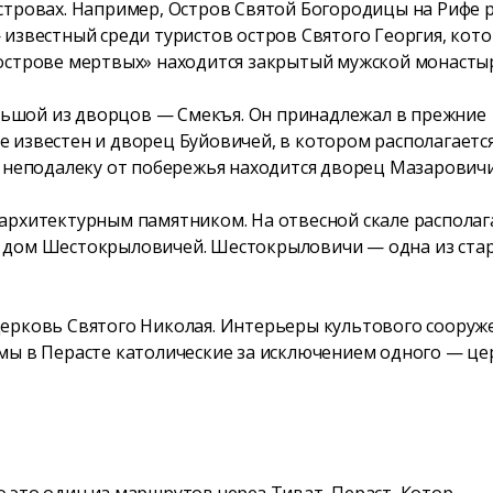
островах. Например, Остров Святой Богородицы на Рифе 
— известный среди туристов остров Святого Георгия, ко
«острове мертвых» находится закрытый мужской монастыр
льшой из дворцов — Смекъя. Он принадлежал в прежние
е известен и дворец Буйовичей, в котором располагает
. неподалеку от побережья находится дворец Мазаровичи
 архитектурным памятником. На отвесной скале распола
я дом Шестокрыловичей. Шестокрыловичи — одна из стар
 церковь Святого Николая. Интерьеры культового соору
амы в Перасте католические за исключением одного — ц
 это один из маршрутов через Тиват, Пераст, Котор.