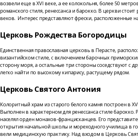
возвели еще в XVI веке, а ее колокольня, более 50 метр
романского стиля, ренессанса и барокко. В церкви стои
веков. Интерес представляют фрески, расположенные на
Церковь Рождества Богородицы
Единственная православная церковь в Перасте, расположе
византийском стиле, с включением барочных приморским
сторону моря, а остальные три стороны соседствуют с д
легко найти по высокому кипарису, растущему рядом.
Церковь Святого Антония
Колоритный храм из старого белого камня построен в XV
Выполнен в характерном для ренессанса стиле барокко.
населял орден монахов-францисканцев. Его представит
открытия начальной школы и мореходного училища в го
вели медицинскую практику. Над входом в Церковь Свят