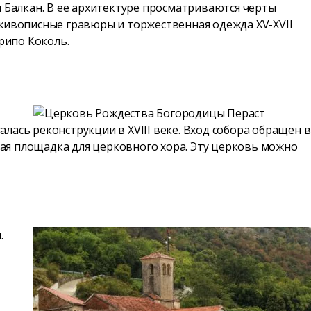
ти Балкан. В ее архитектуре просматриваются черты
я живописные гравюры и торжественная одежда XV-XVII
рипо Коколь.
ась реконструкции в XVIII веке. Вход собора обращен в
ная площадка для церковного хора. Эту церковь можно
.