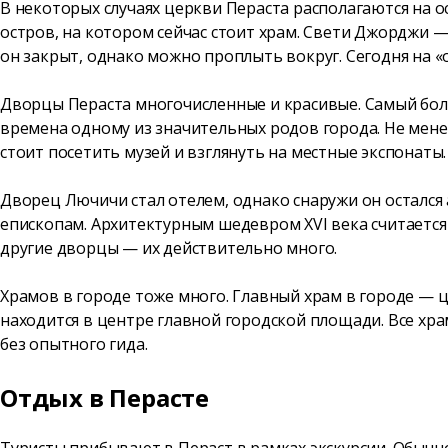
В некоторых случаях церкви Пераста располагаются на 
остров, на котором сейчас стоит храм. Свети Джорджи 
он закрыт, однако можно проплыть вокруг. Сегодня на 
Дворцы Пераста многочисленные и красивые. Самый бо
времена одному из значительных родов города. Не мене
стоит посетить музей и взглянуть на местные экспонаты
Дворец Лючичи стал отелем, однако снаружи он остался
епископам. Архитектурным шедевром XVI века считаетс
другие дворцы — их действительно много.
Храмов в городе тоже много. Главный храм в городе —
находится в центре главной городской площади. Все хр
без опытного гида.
Отдых в Перасте
Туристы прибывают в Пераст в рамках экскурсии. Обычно