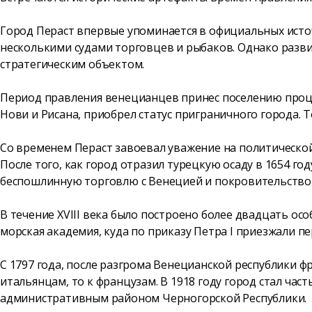
Город Пераст впервые упоминается в официальных источ
несколькими судами торговцев и рыбаков. Однако разв
стратегическим объектом.
Период правления венецианцев принес поселению процве
Нови и Рисана, приобрел статус приграничного города. 
Со временем Пераст завоевал уважение на политическо
После того, как город отразил турецкую осаду в 1654 го
беспошлинную торговлю с Венецией и покровительство с
В течение XVIII века было построено более двадцать ос
морская академия, куда по приказу Петра I приезжали п
С 1797 года, после разгрома Венецианской республики ф
итальянцам, то к французам. В 1918 году город стал час
административным районом Черногорской Республики.