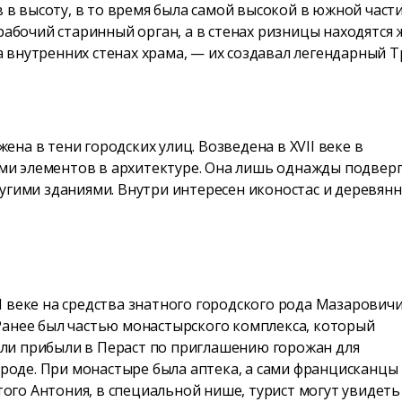
ов в высоту, в то время была самой высокой в южной час
т рабочий старинный орган, а в стенах ризницы находятс
 внутренних стенах храма, — их создавал легендарный Т
на в тени городских улиц. Возведена в XVII веке в
и элементов в архитектуре. Она лишь однажды подвергал
ругими зданиями. Внутри интересен иконостас и деревян
I веке на средства знатного городского рода Мазаровичи
 Ранее был частью монастырского комплекса, который
ели прибыли в Пераст по приглашению горожан для
роде. При монастыре была аптека, а сами францисканцы
ого Антония, в специальной нише, турист могут увидеть