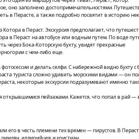
ое, оно заполнено достопримечательностями. Путешеств
треть в Перасте, а также подробно посвятит в историю 
 Котора в Пераст. Экскурсия предполагает, что путешес
ора в Пераст на автобусе или водным путем. По воде пу
уть через Бока-Которскую бухту, увидят прекрасные
рногории с чем-либо еще.
 фотосессии и делать селфи. С набережной видно бухту 
раста туриста сложно удивить морскими видами — он по
ераста, некоторые экскурсии подразумевают именно так
 открывшимися пейзажами. Кажется, что попал в рай — в
ли его в честь племени тех времен — пирустов. В Перас
римлян, иллирийцев и христиан.