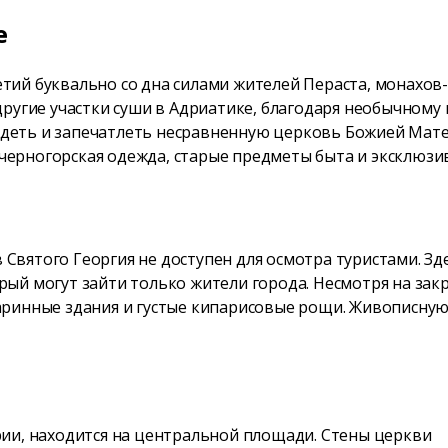
е
тий буквально со дна силами жителей Пераста, монахов-
 другие участки суши в Адриатике, благодаря необычном
деть и запечатлеть несравненную церковь Божией Мате
черногорская одежда, старые предметы быта и эксклюзи
Святого Георгия не доступен для осмотра туристами. Зд
ый могут зайти только жители города. Несмотря на закры
аринные здания и густые кипарисовые рощи. Живописную
рии, находится на центральной площади. Стены церкви