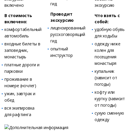
Проводит
В стоимость
Что взять с
экскурсию
включено:
собой:
лицензированный
комфортабельный
удобную обувь
русскоговорящий
автомобиль
для ходьбы
гид
входные билеты в
одежду ниже
опытный
заповедник,
колен для
инструктор
монастырь
посещения
монастыря
платные дороги и
парковки
купальник
(зависит от
проживание в
погоды)
номере (ночлег)
кофту или
ужин, завтрак и
куртку (зависит
обед
от погоды)
вся экипировка
сухую сменную
для рафтинга
одежду